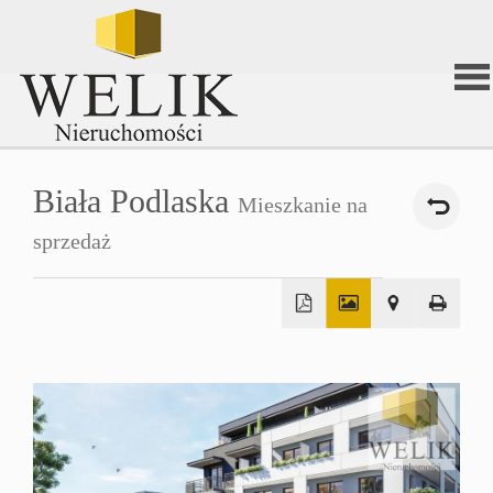
Stron
Biała Podlaska
Mieszkanie na
głów
sprzedaż
O
+
firmi
−
Ofert