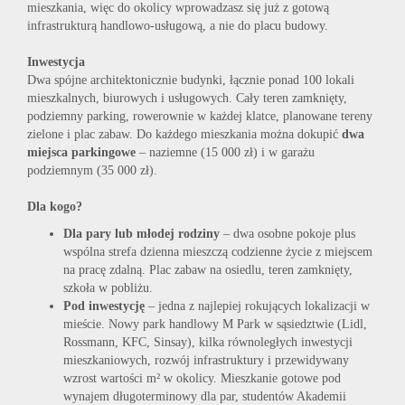
mieszkania, więc do okolicy wprowadzasz się już z gotową
infrastrukturą handlowo-usługową, a nie do placu budowy.
Inwestycja
Dwa spójne architektonicznie budynki, łącznie ponad 100 lokali
mieszkalnych, biurowych i usługowych. Cały teren zamknięty,
podziemny parking, rowerownie w każdej klatce, planowane tereny
zielone i plac zabaw. Do każdego mieszkania można dokupić
dwa
miejsca parkingowe
– naziemne (15 000 zł) i w garażu
podziemnym (35 000 zł).
Dla kogo?
Dla pary lub młodej rodziny
– dwa osobne pokoje plus
wspólna strefa dzienna mieszczą codzienne życie z miejscem
na pracę zdalną. Plac zabaw na osiedlu, teren zamknięty,
szkoła w pobliżu.
Pod inwestycję
– jedna z najlepiej rokujących lokalizacji w
mieście. Nowy park handlowy M Park w sąsiedztwie (Lidl,
Rossmann, KFC, Sinsay), kilka równoległych inwestycji
mieszkaniowych, rozwój infrastruktury i przewidywany
wzrost wartości m² w okolicy. Mieszkanie gotowe pod
wynajem długoterminowy dla par, studentów Akademii