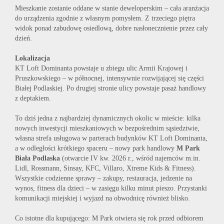
Mieszkanie zostanie oddane w stanie deweloperskim – cała aranżacja
do urządzenia zgodnie z własnym pomysłem. Z trzeciego piętra
widok ponad zabudowę osiedlową, dobre nasłonecznienie przez cały
dzień.
Lokalizacja
KT Loft Dominanta powstaje u zbiegu ulic Armii Krajowej i
Pruszkowskiego – w północnej, intensywnie rozwijającej się części
Białej Podlaskiej. Po drugiej stronie ulicy powstaje pasaż handlowy
z deptakiem.
To dziś jedna z najbardziej dynamicznych okolic w mieście: kilka
nowych inwestycji mieszkaniowych w bezpośrednim sąsiedztwie,
własna strefa usługowa w parterach budynków KT Loft Dominanta,
a w odległości krótkiego spaceru – nowy park handlowy
M Park
Biała Podlaska
(otwarcie IV kw. 2026 r., wśród najemców m.in.
Lidl, Rossmann, Sinsay, KFC, Villaro, Xtreme Kids & Fitness).
Wszystkie codzienne sprawy – zakupy, restauracja, jedzenie na
wynos, fitness dla dzieci – w zasięgu kilku minut pieszo. Przystanki
komunikacji miejskiej i wyjazd na obwodnicę również blisko.
Co istotne dla kupującego: M Park otwiera się rok przed odbiorem