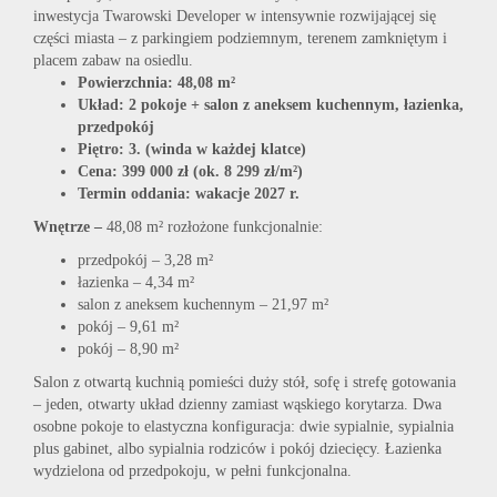
inwestycja Twarowski Developer w intensywnie rozwijającej się
części miasta – z parkingiem podziemnym, terenem zamkniętym i
placem zabaw na osiedlu.
Powierzchnia: 48,08 m²
Układ: 2 pokoje + salon z aneksem kuchennym, łazienka,
przedpokój
Piętro: 3. (winda w każdej klatce)
Cena: 399 000 zł (ok. 8 299 zł/m²)
Termin oddania: wakacje 2027 r.
Wnętrze –
48,08 m² rozłożone funkcjonalnie:
przedpokój – 3,28 m²
łazienka – 4,34 m²
salon z aneksem kuchennym – 21,97 m²
pokój – 9,61 m²
pokój – 8,90 m²
Salon z otwartą kuchnią pomieści duży stół, sofę i strefę gotowania
– jeden, otwarty układ dzienny zamiast wąskiego korytarza. Dwa
osobne pokoje to elastyczna konfiguracja: dwie sypialnie, sypialnia
plus gabinet, albo sypialnia rodziców i pokój dziecięcy. Łazienka
wydzielona od przedpokoju, w pełni funkcjonalna.