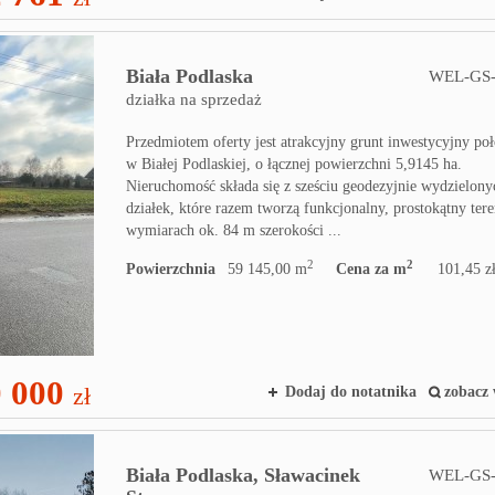
Biała Podlaska
WEL-GS-
działka na sprzedaż
Przedmiotem oferty jest atrakcyjny grunt inwestycyjny po
w Białej Podlaskiej, o łącznej powierzchni 5,9145 ha.
Nieruchomość składa się z sześciu geodezyjnie wydzielony
działek, które razem tworzą funkcjonalny, prostokątny ter
wymiarach ok. 84 m szerokości ...
2
2
Powierzchnia
59 145,00 m
Cena za m
101,45 z
0 000
zł
Dodaj do notatnika
zobacz 
Biała Podlaska,
Sławacinek
WEL-GS-