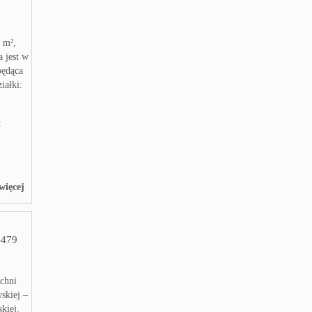
 m²,
 jest w
będąca
iałki:
ł
więcej
479
chni
skiej –
kiej.