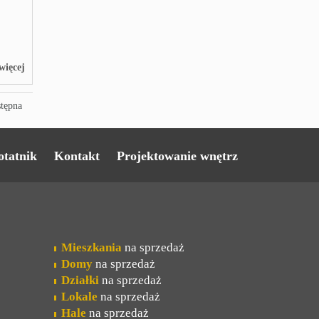
więcej
stępna
otatnik
Kontakt
Projektowanie wnętrz
Mieszkania
na sprzedaż
Domy
na sprzedaż
Działki
na sprzedaż
Lokale
na sprzedaż
Hale
na sprzedaż