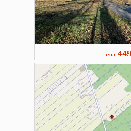
449
cena