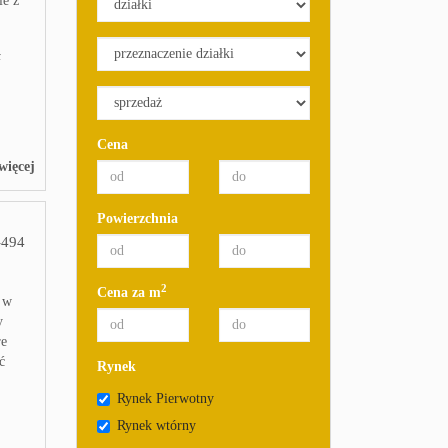
ie z
ł
Cena
więcej
Powierzchnia
494
2
Cena za m
e w
y
re
ć
Rynek
Rynek Pierwotny
Rynek wtórny