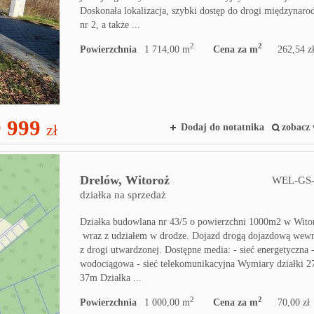
Doskonała lokalizacja, szybki dostęp do drogi międzynaro
nr 2, a także ...
2
2
Powierzchnia
1 714,00 m
Cena za m
262,54 z
 999
zł
Dodaj do notatnika
zobacz 
Drelów,
Witoroż
WEL-GS-
działka na sprzedaż
Działka budowlana nr 43/5 o powierzchni 1000m2 w Wito
wraz z udziałem w drodze. Dojazd drogą dojazdową wewn
z drogi utwardzonej. Dostępne media: - sieć energetyczna -
wodociągowa - sieć telekomunikacyjna Wymiary działki 
37m Działka ...
2
2
Powierzchnia
1 000,00 m
Cena za m
70,00 zł