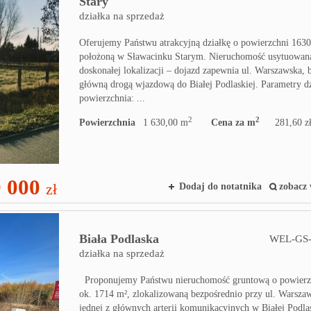
Stary
działka na sprzedaż
Oferujemy Państwu atrakcyjną działkę o powierzchni 1630
położoną w Sławacinku Starym. Nieruchomość usytuowana
doskonałej lokalizacji – dojazd zapewnia ul. Warszawska, 
główną drogą wjazdową do Białej Podlaskiej. Parametry dz
powierzchnia: ...
2
2
Powierzchnia
1 630,00 m
Cena za m
281,60 z
 000
zł
Dodaj do notatnika
zobacz 
Biała Podlaska
WEL-GS-
działka na sprzedaż
Proponujemy Państwu nieruchomość gruntową o powierz
ok. 1714 m², zlokalizowaną bezpośrednio przy ul. Warszaw
jednej z głównych arterii komunikacyjnych w Białej Podlas