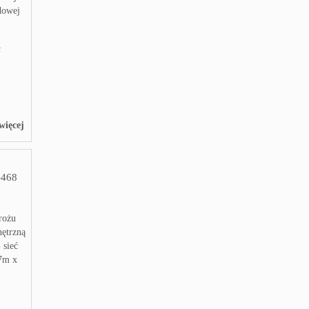
dowej
ł
więcej
468
rożu
ętrzną
 sieć
27m x