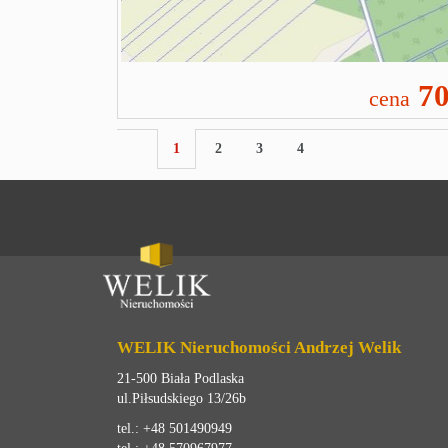
70
cena
1
2
3
4
WELIK Nieruchomości Andrzej Welik
21-500 Biała Podlaska
ul.Piłsudskiego 13/26b
tel.: +48 501490949