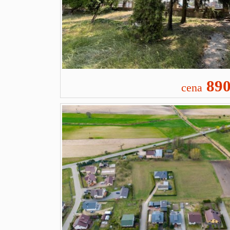
890
cena