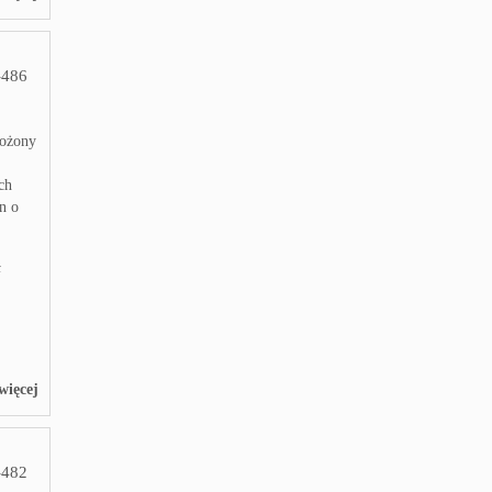
486
łożony
ch
en o
ł
więcej
482