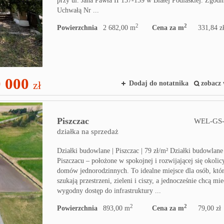
przy ul. Jana Pawła II 157-159 w Białej Podlaskiej. Zgodn
Uchwałą Nr ...
2
2
Powierzchnia
2 682,00 m
Cena za m
331,84 z
 000
zł
Dodaj do notatnika
zobacz 
Piszczac
WEL-GS-
działka na sprzedaż
Działki budowlane | Piszczac | 79 zł/m² Działki budowlan
Piszczacu – położone w spokojnej i rozwijającej się okolic
domów jednorodzinnych. To idealne miejsce dla osób, któ
szukają przestrzeni, zieleni i ciszy, a jednocześnie chcą mie
wygodny dostęp do infrastruktury ...
2
2
Powierzchnia
893,00 m
Cena za m
79,00 zł