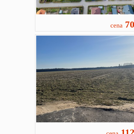
70
cena
112
cena