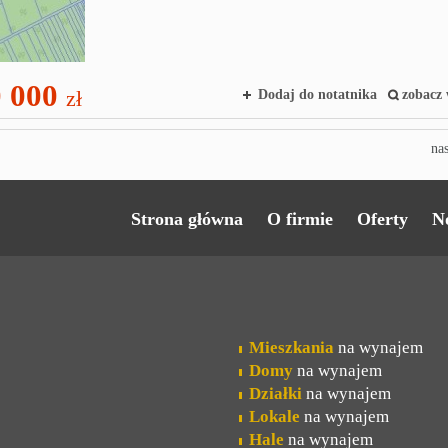
 000
zł
Dodaj do notatnika
zobacz 
na
Strona główna
O firmie
Oferty
N
Mieszkania
na wynajem
Domy
na wynajem
Działki
na wynajem
Lokale
na wynajem
Hale
na wynajem