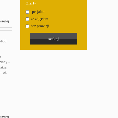
Oferty
specjalne
ze zdjęciem
więcej
bez prowizji
488
 w
zinny –
skiej
– ok.
więcej