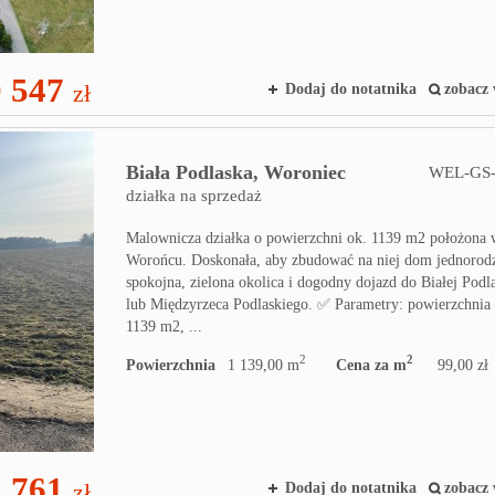
 547
zł
Dodaj do notatnika
zobacz 
Biała Podlaska,
Woroniec
WEL-GS-
działka na sprzedaż
Malownicza działka o powierzchni ok. 1139 m2 położona
Worońcu. Doskonała, aby zbudować na niej dom jednorod
spokojna, zielona okolica i dogodny dojazd do Białej Podla
lub Międzyrzeca Podlaskiego. ✅ Parametry: powierzchnia 
1139 m2, ...
2
2
Powierzchnia
1 139,00 m
Cena za m
99,00 zł
 761
zł
Dodaj do notatnika
zobacz 