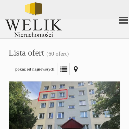
Stron
Lista ofert
(60 ofert)
głów
pokaż od najnowszych
O
firmi
Ofert