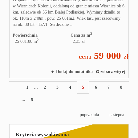
w Wisznicach Kolonii, oddaloną od granic miasta Wisznice ok 6
km, zaledwie ok 36 km Białej Podlaskiej. Wymiary działki to
ok. 110m x 240m , pow. 25 081m2. Wiek lasu jest szacowany
na ok. 30 lat - LsVI. Serdecznie ...
2
Powierzchnia
Cena za m
2
25 081,00 m
2,35 zł
59 000
cena
zł
Dodaj do notatnika
zobacz więcej
1
...
2
3
4
5
6
7
8
...
9
poprzednia
następna
Kryteria wyszukiwania