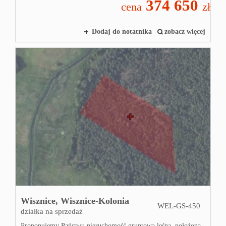
374 650
cena
zł
Dodaj do notatnika
zobacz więcej
Wisznice,
Wisznice-Kolonia
WEL-GS-450
działka na sprzedaż
Proponujemy Państwu nieruchomość gruntową leśną, położoną