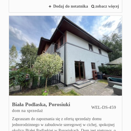
Blog
Dodaj do notatnika
zobacz więcej
Biała Podlaska,
Porosiuki
WEL-DS-459
dom na sprzedaż
Zapraszam do zapoznania się z ofertą sprzedaży domu
jednorodzinnego w zabudowie szeregowej w cichej, spokojnej
okolicy Białej Podlaskiej w Porosiukach. Dom jest piętrowy, o