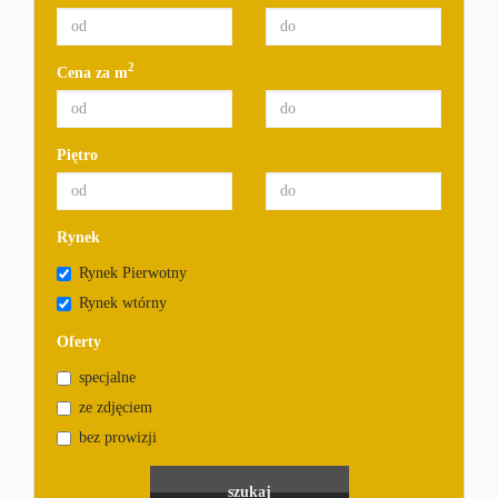
2
Cena za m
Piętro
Rynek
Rynek Pierwotny
Rynek wtórny
Oferty
specjalne
ze zdjęciem
bez prowizji