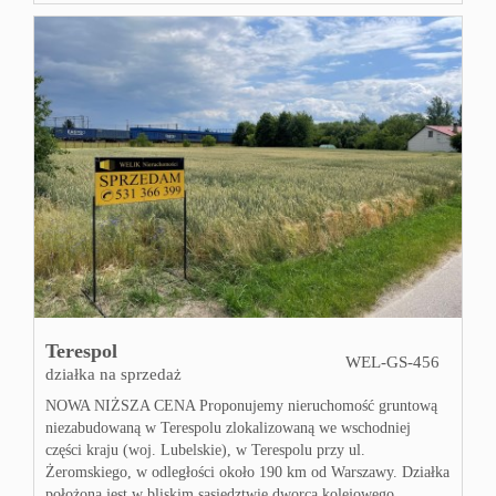
Terespol
WEL-GS-456
działka na sprzedaż
NOWA NIŻSZA CENA Proponujemy nieruchomość gruntową
niezabudowaną w Terespolu zlokalizowaną we wschodniej
części kraju (woj. Lubelskie), w Terespolu przy ul.
Żeromskiego, w odległości około 190 km od Warszawy. Działka
położona jest w bliskim sąsiedztwie dworca kolejowego ...