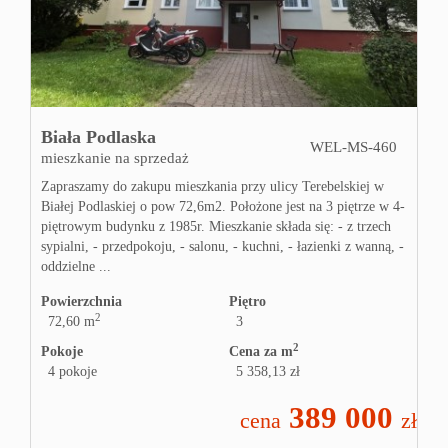
Pośre
Wyce
Biała Podlaska
WEL-MS-460
mieszkanie na sprzedaż
Ceny
Zapraszamy do zakupu mieszkania przy ulicy Terebelskiej w
Białej Podlaskiej o pow 72,6m2. Położone jest na 3 piętrze w 4-
piętrowym budynku z 1985r. Mieszkanie składa się: - z trzech
sypialni, - przedpokoju, - salonu, - kuchni, - łazienki z wanną, -
Kont
oddzielne ...
Powierzchnia
Piętro
2
72,60 m
3
Proje
2
Pokoje
Cena za m
4 pokoje
5 358,13 zł
wnęt
389 000
cena
zł